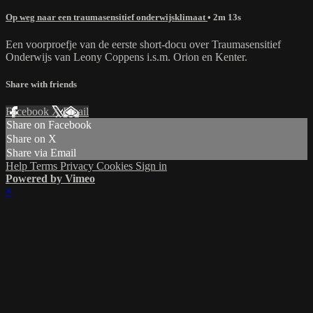
Op weg naar een traumasensitief onderwijsklimaat
• 2m 13s
Een voorproefje van de eerste short-docu over Traumasensitief
Onderwijs van Leony Coppens i.s.m. Orion en Kenter.
Share with friends
Facebook
X
Email
Share on Facebook
Share on X
Share via Email
Help
Terms
Privacy
Cookies
Sign in
Powered by Vimeo
×