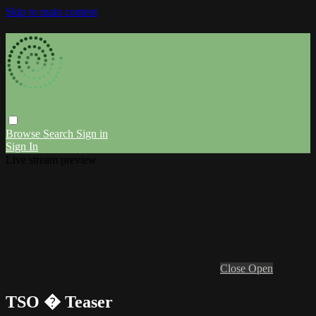
Skip to main content
Browse
Search
Sign in
Sign In
Live stream preview
Close
Open
TSO � Teaser